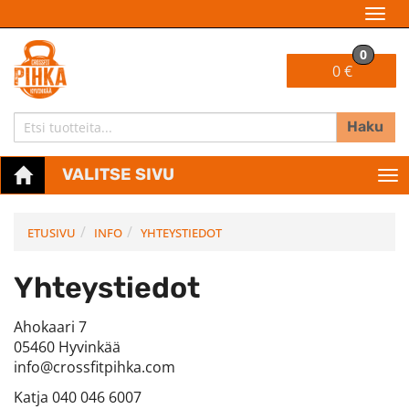
Navi
0
0 €
Haku
VALITSE SIVU
Nav
ETUSIVU
INFO
YHTEYSTIEDOT
Yhteystiedot
Ahokaari 7
05460 Hyvinkää
info@crossfitpihka.com
Katja 040 046 6007