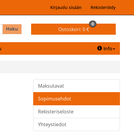
Kirjaudu sisään
Rekisteröidy
0
Ostoskori:
0 €
Haku
u
Info
Maksutavat
Sopimusehdot
Rekisteriseloste
Yhteystiedot