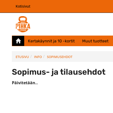
Kotisivut
Kertakäynnit ja 10 -kortit
Muut tuotteet
ETUSIVU
INFO
SOPIMUSEHDOT
Sopimus- ja tilausehdot
Päivitetään..