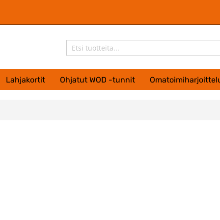
Lahjakortit
Ohjatut WOD -tunnit
Omatoimiharjoittel